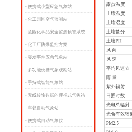
露点温度
便携式小型应急气象站
土壤温度
化工园区空气监测站
土壤湿度
土壤盐分
危险化学品安全监测预警系统
土壤PH
化工厂防爆监控方案
风 向
突发事件应急气象站
风 速
平均风速☆
多功能便携气象观察站
雨 量
手持式智能气象站
紫外辐射
无线传输数据的便携式气象站
日照时数
光电总辐射
车载自动气象站
光合有效辐
便携式自动气象仪
PM2.5