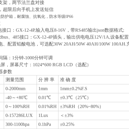
支架，两节法兰盘对接
，超限后向手机上发送短信
质防护箱，耐腐蚀、抗氧化，防水等级IP66
数
口：GX-12-4P,输入电压8-16V，带RS485输出json数据格式;
dbus、485接口：GX-12-4P插头，输出供电电压12V/1A,设备配
、配置铅酸电池，可选配30W 20AH/50W 40AH/100W 10
隔：1分钟-1000分钟可调
屏，屏幕尺寸：1024*600 RGB LCD（选配）
器参数
测量范围
分 辨 率
准 确 度
0-2000mm
1mm
1mm±0.2%F.S
-40～+80℃
0.01℃
±0.3℃（25℃）
0～100%RH
0.01%RH
±3%RH（20%~80%）
0-157286LUX
1Lux
＜±3%
300-1100hpa
0.1hPa
±0.25%