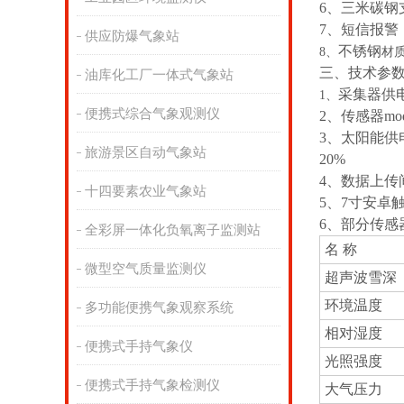
6、三米碳钢
7、短信报警
供应防爆气象站
不锈钢
8、
材
三、技术参
油库化工厂一体式气象站
采集器供电接
1、
便携式综合气象观测仪
2、传感器mo
3、太阳能供电
旅游景区自动气象站
20%
4、数据上传间
十四要素农业气象站
5、7寸安卓触
6、部分传感
全彩屏一体化负氧离子监测站
名 称
微型空气质量监测仪
超声波雪深
环境温度
多功能便携气象观察系统
相对湿度
便携式手持气象仪
光照强度
便携式手持气象检测仪
大气压力