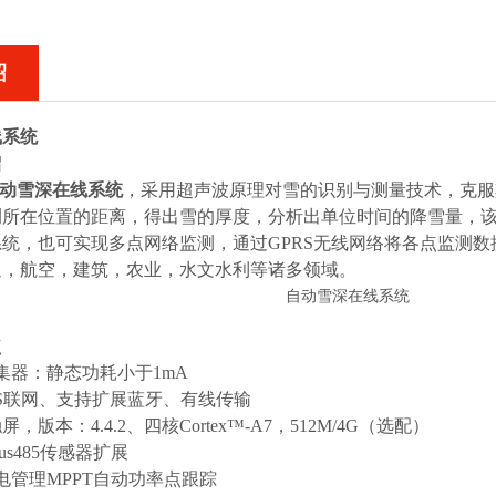
绍
线系统
绍
动雪深在线系统
，采用超声波原理对雪的识别与测量技术，克服
测所在位置的距离，得出雪的厚度，分析出单位时间的降雪量，
统，也可实现多点网络监测，通过GPRS无线网络将各点监测
通，航空，建筑，农业，水文水利等诸多领域。
点
集器：静态功耗小于1mA
RS联网、支持扩展蓝牙、有线传输
，版本：4.4.2、四核Cortex™-A7，512M/4G（选配）
us485传感器扩展
电管理MPPT自动功率点跟踪