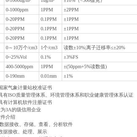
0-1000ug/m³
1ug/m³
±10%（<500微克）
0-1000ppm
1PPM
±2PPM
0-20PPM
0.1PPM
±1PPM
0-20PPM
0.1PPM
±1PPM
0-20PPM
0.1PPM
±1PPM
0～10万个/cm3
1个/cm3
读数±10%;离子迁移率≤±20%
0~25%Vol
0.1%
±3%FS
400-5000ppm
1PPM
±(50ppm+5%读数值)
0-190mm
0.01mm
±1%
国家气象计量站校准证书
具有ISO质量管理体系、环境管理体系和职业健康管理体系认证
具有计算机软件注册证书
业为3A的级信用企业
软件介绍
版数据接收、存储、查看、分析软件
数据接收、处理、展示