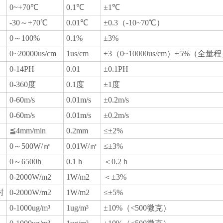
0~+70℃
0.1℃
±1℃
-30～+70℃
0.01℃
±0.3（-10~70℃）
0～100%
0.1%
±3%
0~20000us/cm
1us/cm
±3（0~10000us/cm）±5%（全量
0-14PH
0.01
±0.1PH
0-360度
0.1度
±1度
0-60m/s
0.01m/s
±0.2m/s
0-60m/s
0.01m/s
±0.2m/s
≦4mm/min
0.2mm
≤±2%
0～500W/㎡
0.01W/㎡
≤±3%
0～6500h
0.1 h
＜0.2 h
0-2000W/m2
1W/m2
＜±3%
射
0-2000W/m2
1W/m2
≤±5%
0-1000ug/m³
1ug/m³
±10%（<500微克）