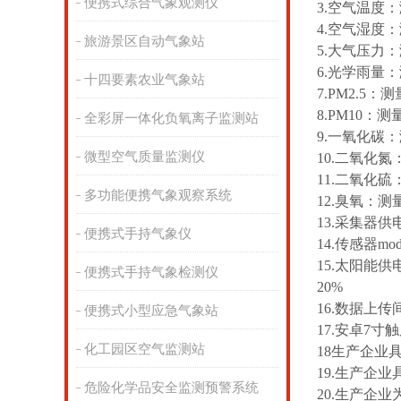
便携式综合气象观测仪
3.空气温度：
4.空气湿度：
旅游景区自动气象站
5.大气压力：测
6.光学雨量：
十四要素农业气象站
7.PM2.5：
8.PM10：测
全彩屏一体化负氧离子监测站
9.一氧化碳：
微型空气质量监测仪
10.二氧化氮
11.二氧化硫
多功能便携气象观察系统
12.臭氧：测
13.采集器供电
便携式手持气象仪
14.传感器mo
15.太阳能供
便携式手持气象检测仪
20%
16.数据上传
便携式小型应急气象站
17.安卓7寸触
化工园区空气监测站
18生产企业
19.生产企
危险化学品安全监测预警系统
20.生产企