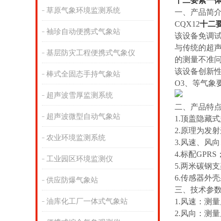
十二要素一
草原气象环境监测系统
一、产品简
CQX12
十二
袖珍自动便携式气象站
该设备免调
与传统的超
基层防灾工程便携式气象仪
的测量不准
该设备创新性
棒式全固态手持气象站
O3、等气象
超声波雪厚监测系统
二、产品特
超声波微型自动气象站
1.顶盖隐藏
2.原理为发
农业环境监测系统
3.风速、风
4.标配GPR
工业园区环境监测仪
5.两米碳钢
6.传感器外
供应防爆气象站
三、技术参
油库化工厂一体式气象站
1.风速：测量原
2.风向：测量