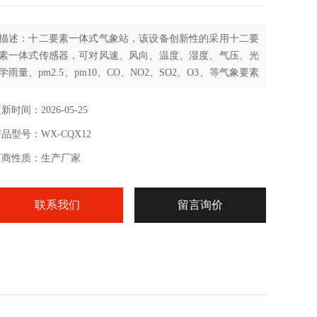
描述：十二要素一体式气象站，该设备创新性的采用十二要
素一体式传感器，可对风速、风向、温度、湿度、气压、光
学雨量、pm2.5、pm10、CO、NO2、SO2、O3、等气象要素
进行实时观测，可实现户外气象参数24小时连续在线监测，
通过数字量通讯接口将十二项参数一次性输出给用户。
新时间：2026-05-25
品型号：WX-CQX12
厂商性质：生产厂家
联系我们
留言询价