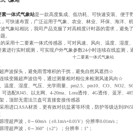
体式气象站
介
要素一体式气象站
是一款高度集成、低功耗、可快速安装、便于
试，可快速布置，广泛运用于气象、农业、林业、环保、海洋、
声波气象站相比，我司产品克服了对高精度计时器的需求，避免
问题。
的采用十二要素一体式传感器，可对风速、风向、温度、湿度、气压、光
要素进行实时观测，可实现户外气象参数24小时连续在线监测
点
式超声波探头，避免雨雪堆积的干扰，避免自然风遮挡☆
射连续变频超声波信号，通过测量相对相位来检测风速风向☆
向、温度、湿度、气压、光学雨量、pm2.5、pm10、CO、NO2、
S；可选配RJ45、以太网、4-20ma、Lora透传、4G透传、蓝牙、
支架，顶部无需法兰盘可直接套接传感器
壳采用进口ASA材质，更有效对抗盐雾等环境，防护等级达到IP6
数
理超声波，0～60m/s（±0.1m/s+0.01V）分辨率0.01m/s；
原理超声波，0～360°（±2°）；分辨率：1°；