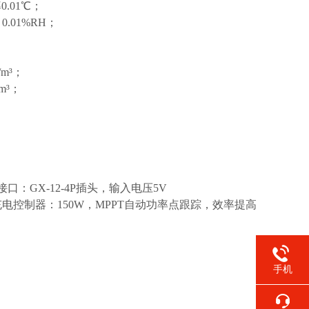
.01℃；
.01%RH；
/m³；
m³；
置接口：GX-12-4P插头，输入电压5V
0AH.充电控制器：150W，MPPT自动功率点跟踪，效率提高
手机