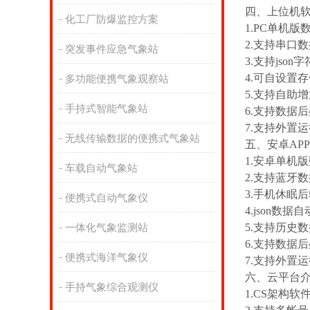
四、上位机
化工厂防爆监控方案
1.PC单机
2.支持串口
突发事件应急气象站
3.支持json
4.可自设置存
多功能便携气象观察站
5.支持自助
手持式智能气象站
6.支持数据
7.支持外置运行j
无线传输数据的便携式气象站
五、安卓AP
1.安卓单机
车载自动气象站
2.支持蓝牙
3.手机休眠
便携式自动气象仪
4.json数
5.支持历史
一体化气象监测站
6.支持数据
便携式海洋气象仪
7.支持外置运行j
六、云平台
手持气象综合观测仪
1.CS架构