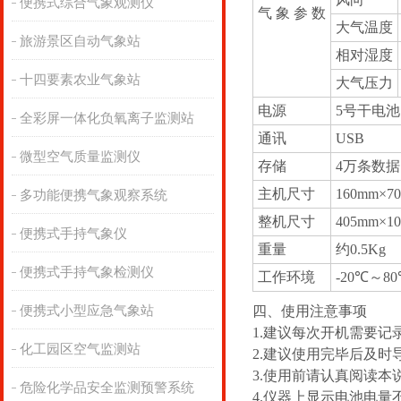
便携式综合气象观测仪
气 象 参 数
大气温度
旅游景区自动气象站
相对湿度
十四要素农业气象站
大气压力
电源
5号干电池
全彩屏一体化负氧离子监测站
通讯
USB
微型空气质量监测仪
存储
4万条数据
主机尺寸
160mm×7
多功能便携气象观察系统
整机尺寸
405mm×1
便携式手持气象仪
重量
约0.5Kg
便携式手持气象检测仪
工作环境
-20℃～8
便携式小型应急气象站
四、使用注意事项
1.建议每次开机需要
化工园区空气监测站
2.建议使用完毕后及
3.使用前请认真阅读
危险化学品安全监测预警系统
4.仪器上显示电池电