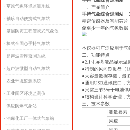
手持气象综合观测站
草原气象环境监测系统
一、产品简介
手持气象综合观测站
，
袖珍自动便携式气象站
精密传感器及智能芯片
储至少一年的气象数据
基层防灾工程便携式气象仪
棒式全固态手持气象站
本仪器可广泛应用于气
二、功能特点
超声波雪厚监测系统
●2.1寸屏幕液晶显示
超声波微型自动气象站
●特制的风向刻度盘（
●大容量数据存储，最多
农业环境监测系统
●通用USB通讯接口，方
●只需三节5号干电池
工业园区环境监测仪
●结构设计科学合理，
三、技术参数
供应防爆气象站
测量要素
油库化工厂一体式气象站
风速
风向