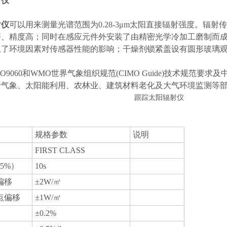
射仪
射仪
可以用来测量光谱范围为0.28-3μm太阳直接辐射强度。辐
好、精度高；同时在感应元件外安装了由精密光学冷加工磨制而
止了环境因素对传感器性能的影响；干燥剂锁紧盖设有圆形玻璃
O9060和WMO世界气象组织规范(CIMO Guide)技术规范要求及
于气象、太阳能利用、农林业、建筑材料老化及大气环境监测等
规格参数
说明
FIRST CLASS
5%）
10s
偏移
±2W/㎡
点偏移
±1W/㎡
±0.2%