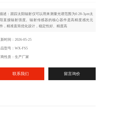
描述：跟踪太阳辐射仪可以用来测量光谱范围为0.28-3μm太
阳直接辐射强度。辐射传感器的核心器件是高精度感光元
件，精准直筒优化设计，稳定性好、精度高
新时间：2026-05-25
品型号：WX-FS5
厂商性质：生产厂家
联系我们
留言询价