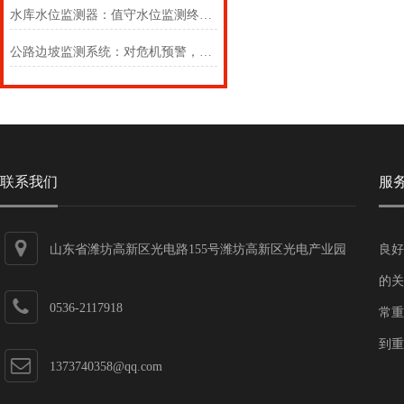
水库水位监测器：值守水位监测终端，赋能水库运维管理数字化升级
​公路边坡监测系统：对危机预警，筑牢矿区防汛安全防线
联系我们
服
山东省潍坊高新区光电路155号潍坊高新区光电产业园
良好
第一加速器
的关
0536-2117918
常重
到重
1373740358@qq.com