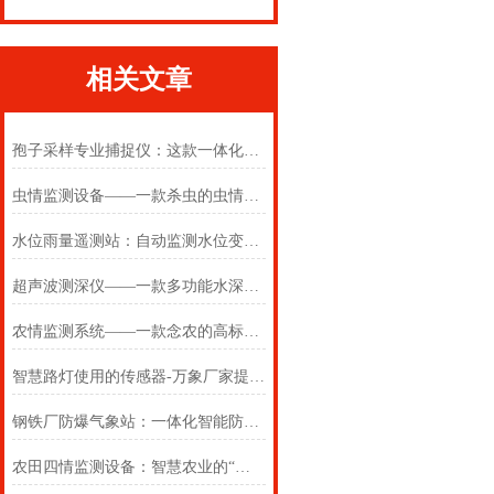
相关文章
孢子采样专业捕捉仪：这款一体化智能设备，让作物病害防治变先知
虫情监测设备——一款杀虫的虫情测报设备2024(万象推送)
水位雨量遥测站：自动监测水位变化，实时收录雨量信息
超声波测深仪——一款多功能水深探测仪2025(万象推送)
农情监测系统——一款念农的高标准农田设备2025(万象推送)
智慧路灯使用的传感器-万象厂家提供合适的环境气象传感器价格#大风天气
钢铁厂防爆气象站：一体化智能防爆气象站，适配钢铁厂区复杂恶劣工况环境
农田四情监测设备：智慧农业的“四大金刚”