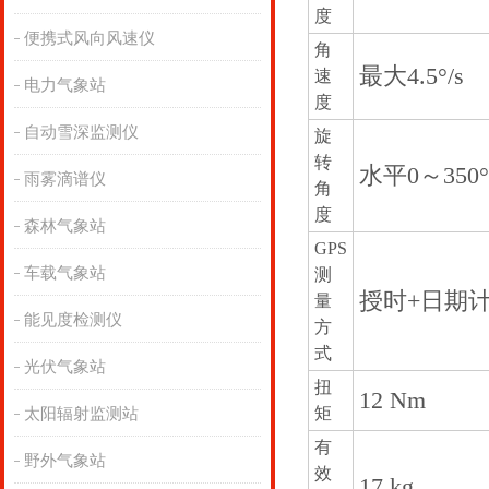
度
便携式风向风速仪
角
最大4.5°/s
速
电力气象站
度
自动雪深监测仪
旋
转
水平0～350
雨雾滴谱仪
角
度
森林气象站
GPS
车载气象站
测
授时+日期
量
能见度检测仪
方
式
光伏气象站
扭
12 Nm
矩
太阳辐射监测站
有
野外气象站
效
17 kg