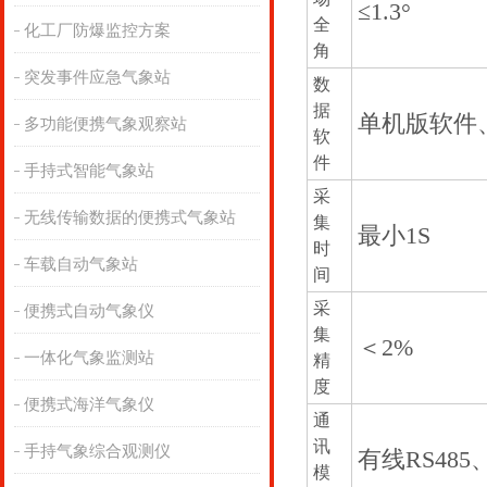
≤1.3°
全
化工厂防爆监控方案
角
突发事件应急气象站
数
据
单机版软件
多功能便携气象观察站
软
件
手持式智能气象站
采
无线传输数据的便携式气象站
集
最小1S
时
车载自动气象站
间
采
便携式自动气象仪
集
＜2%
一体化气象监测站
精
度
便携式海洋气象仪
通
讯
手持气象综合观测仪
有线RS485
模