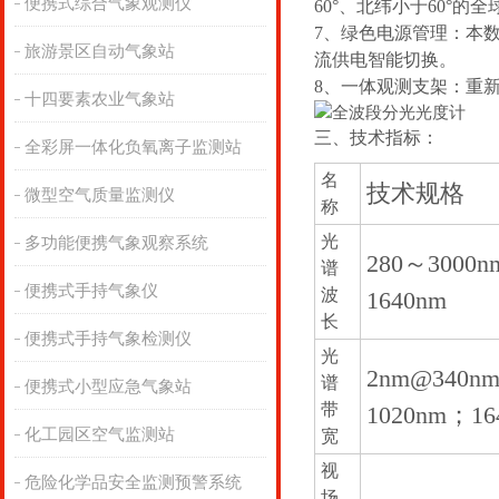
便携式综合气象观测仪
60°、北纬小于60°的
7、绿色电源管理：本数
旅游景区自动气象站
流供电智能切换。
8、一体观测支架：重
十四要素农业气象站
三、技术指标：
全彩屏一体化负氧离子监测站
名
技术规格
微型空气质量监测仪
称
光
多功能便携气象观察系统
280～3000
谱
便携式手持气象仪
波
1640nm
长
便携式手持气象检测仪
光
2nm@340n
谱
便携式小型应急气象站
带
1020nm；16
化工园区空气监测站
宽
视
危险化学品安全监测预警系统
场