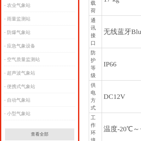
载
农业气象站
荷
雨量监测站
通
讯
无线蓝牙Blue
防爆气象站
接
口
应急气象设备
防
空气质量监测站
护
IP66
等
超声波气象站
级
供
便携式气象站
电
DC12V
自动气象站
方
式
小型气象站
工
作
温度-20℃
环
查看全部
境