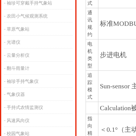
袖珍可穿戴手持气象站
式
通
农田小气候观测系统
讯
标准MODB
规
草原气象站
约
光谱仪
电
机
步进电机
云量分析仪
类
型
翻斗雨量计
追
袖珍手持气象仪
踪
Sun-senso
模
气象仪器
式
Calculati
手持式农情监测仪
指
风速风向仪
向
＜0.1°（
精
校园气象站