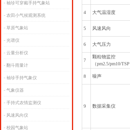
袖珍可穿戴手持气象站
4
大气温湿度
农田小气候观测系统
草原气象站
5
风速风向
光谱仪
6
大气压力
云量分析仪
颗粒物监控
7
（pm2.5/pm10/TS
翻斗雨量计
8
噪声
袖珍手持气象仪
气象仪器
手持式农情监测仪
9
数据采集仪
风速风向仪
校园气象站