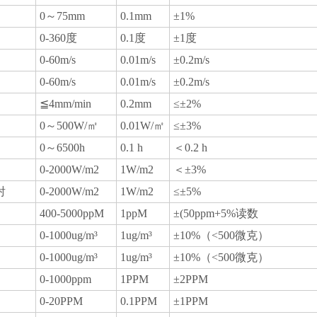
0～75mm
0.1mm
±1%
0-360度
0.1度
±1度
0-60m/s
0.01m/s
±0.2m/s
0-60m/s
0.01m/s
±0.2m/s
≦4mm/min
0.2mm
≤±2%
0～500W/㎡
0.01W/㎡
≤±3%
0～6500h
0.1 h
＜0.2 h
0-2000W/m2
1W/m2
＜±3%
射
0-2000W/m2
1W/m2
≤±5%
400-5000ppM
1ppM
±(50ppm+5%读数
0-1000ug/m³
1ug/m³
±10%（<500微克）
0-1000ug/m³
1ug/m³
±10%（<500微克）
0-1000ppm
1PPM
±2PPM
0-20PPM
0.1PPM
±1PPM