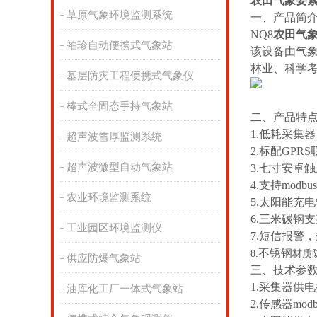
农田气象要
草原气象环境监测系统
一、产品简
NQ8
农田气
袖珍自动便携式气象站
该设备由气
林业、科学
基层防灾工程便携式气象仪
棒式全固态手持气象站
二、产品特
1.低耗采集器
超声波雪厚监测系统
2.标配GP
超声波微型自动气象站
3.七寸安卓触屏
4.支持modb
农业环境监测系统
5.太阳能充
6.三米碳钢
工业园区环境监测仪
7.短信报警
不锈钢
8.
材质
供应防爆气象站
三、技术参
1.采集器供电
油库化工厂一体式气象站
2.传感器mo