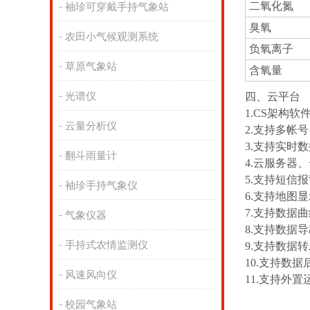
二氧化氮
袖珍可穿戴手持气象站
臭氧
农田小气候观测系统
负氧离子
草原气象站
含氧量
光谱仪
四、云平台
1.CS架构
云量分析仪
2.支持多帐
3.支持实时
翻斗雨量计
4.云服务器
5.支持短信
袖珍手持气象仪
6.支持地图
7.支持数据
气象仪器
8.支持数据
手持式农情监测仪
9.支持数据转
10.支持数
风速风向仪
11.支持外置运行
校园气象站