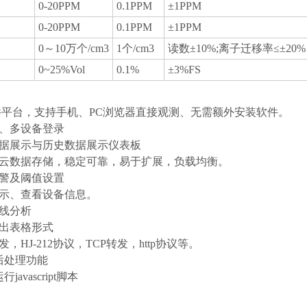
0-20PPM
0.1PPM
±1PPM
0-20PPM
0.1PPM
±1PPM
0～10万个/cm3
1个/cm3
读数±10%;离子迁移率≤±20%
0~25%Vol
0.1%
±3%FS
软件平台，支持手机、PC浏览器直接观测、无需额外安装软件。
号、多设备登录
数据展示与历史数据展示仪表板
、云数据存储，稳定可靠，易于扩展，负载均衡。
报警及阈值设置
显示、查看设备信息。
曲线分析
导出表格形式
发，HJ-212协议，TCP转发，http协议等。
据后处理功能
javascript脚本