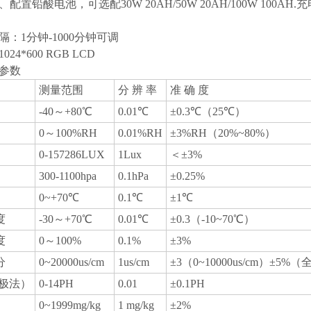
、配置铅酸电池，可选配30W 20AH/50W 20AH/100W 100
隔：1分钟-1000分钟可调
24*600 RGB LCD
器参数
测量范围
分 辨 率
准 确 度
-40～+80℃
0.01℃
±0.3℃（25℃）
0～100%RH
0.01%RH
±3%RH（20%~80%）
0-157286LUX
1Lux
＜±3%
300-1100hpa
0.1hPa
±0.25%
0~+70℃
0.1℃
±1℃
度
-30～+70℃
0.01℃
±0.3（-10~70℃）
度
0～100%
0.1%
±3%
分
0~20000us/cm
1us/cm
±3（0~10000us/cm）±5%
电极法）
0-14PH
0.01
±0.1PH
0~1999mg/kg
1 mg/kg
±2%