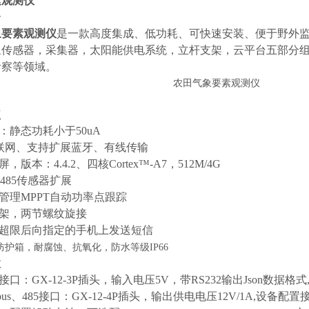
素观测仪
介
象要素观测仪
是一款高度集成、低功耗、可快速安装、便于野外
象传感器，采集器，太阳能供电系统，立杆支架，云平台五部分
考察等领域。
点
：静态功耗小于50uA
RS联网、支持扩展蓝牙、有线传输
，版本：4.4.2、四核Cortex™-A7，512M/4G
us485传感器扩展
电管理MPPT自动功率点跟踪
支架，两节螺纹旋接
，超限后向指定的手机上发送短信
防护箱，耐腐蚀、抗氧化，防水等级IP66
数
接口：GX-12-3P插头，输入电压5V，带RS232输出Json数据格式
dbus、485接口：GX-12-4P插头，输出供电电压12V/1A,设备配置