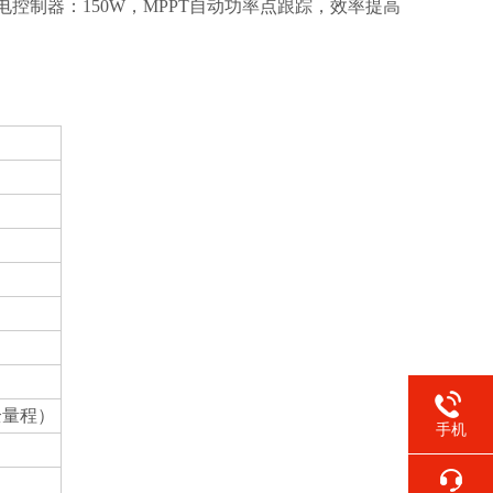
AH.充电控制器：150W，MPPT自动功率点跟踪，效率提高
（全量程）
手机