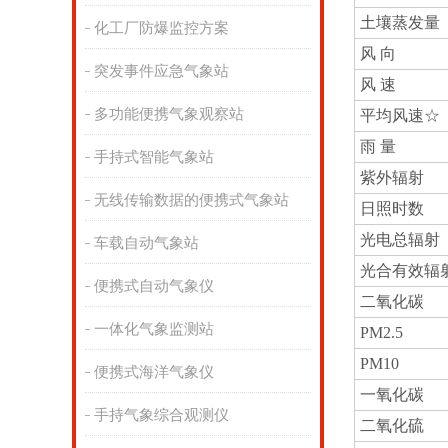
土壤蒸发量
化工厂防爆监控方案
风 向
突发事件应急气象站
风 速
多功能便携气象观察站
平均风速☆
雨 量
手持式智能气象站
紫外辐射
无线传输数据的便携式气象站
日照时数
光电总辐射
车载自动气象站
光合有效辐
便携式自动气象仪
二氧化碳
一体化气象监测站
PM2.5
PM10
便携式海洋气象仪
一氧化碳
手持气象综合观测仪
二氧化硫