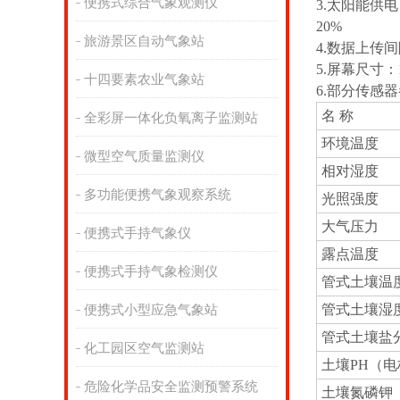
便携式综合气象观测仪
3.太阳能供电
20%
旅游景区自动气象站
4.数据上传间
5.屏幕尺寸：10
十四要素农业气象站
6.部分传感
名 称
全彩屏一体化负氧离子监测站
环境温度
微型空气质量监测仪
相对湿度
多功能便携气象观察系统
光照强度
大气压力
便携式手持气象仪
露点温度
便携式手持气象检测仪
管式土壤温
管式土壤湿
便携式小型应急气象站
管式土壤盐
化工园区空气监测站
土壤PH（
危险化学品安全监测预警系统
土壤氮磷钾