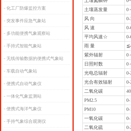
土壤氮磷钾
0
化工厂防爆监控方案
土壤蒸发量
0
风 向
0
突发事件应急气象站
风 速
0-
多功能便携气象观察站
平均风速☆
0-
雨 量
≦
手持式智能气象站
紫外辐射
0
无线传输数据的便携式气象站
日照时数
0
车载自动气象站
光电总辐射
0
光合有效辐射
0
便携式自动气象仪
二氧化碳
4
一体化气象监测站
PM2.5
0-
便携式海洋气象仪
PM10
0-
一氧化碳
0
手持气象综合观测仪
二氧化硫
0