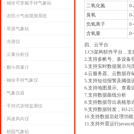
袖珍可穿戴手持气象站
二氧化氮
0
臭氧
0
农田小气候观测系统
负氧离子
0
草原气象站
含氧量
0
光谱仪
四、云平台
1.CS架构软件平台，
云量分析仪
2.支持多帐号、多设备
3.支持实时数据展示与
翻斗雨量计
4.云服务器、云数据
袖珍手持气象仪
5.支持短信报警及阈值
6.支持地图显示、查看
气象仪器
7.支持数据曲线分析
8.支持数据导出表格形
手持式农情监测仪
9.支持数据转发，HJ-2
10.支持数据后处理功能
风速风向仪
11.支持外置运行javascr
校园气象站