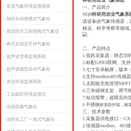
科研用农业气象系统
草原气象环境监测系统
一、产品简介
NQ8
科研用农业气象系
袖珍自动便携式气象站
该设备由气象传感器，
林业、科学考察等领域
基层防灾工程便携式气象仪
棒式全固态手持气象站
二、产品特点
1.低耗采集器：静态功耗
超声波雪厚监测系统
2.标配GPRS联网、
超声波微型自动气象站
3.七寸安卓触屏，版本：4.4
4.支持modbus485传感
农业环境监测系统
5.太阳能充电管理MP
6.三米碳钢支架，两节
工业园区环境监测仪
7.短信报警，超限后向
不锈钢
8.
材质防护箱，耐腐
供应防爆气象站
三、技术参数
1.采集器供电接口：GX-
油库化工厂一体式气象站
2.传感器modbus、48