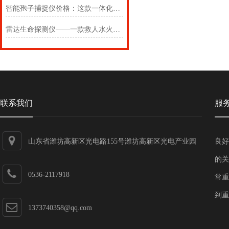
智能孢子捕捉仪价格：这款一体化智能设备，让作物病害防治变先知
雷达生命探测仪——一款救人水火的生命探测仪2024(万象推送)
联系我们
服
山东省潍坊高新区光电路155号潍坊高新区光电产业园
良好
第一加速器
的关
0536-2117918
常重
到重
1373740358@qq.com