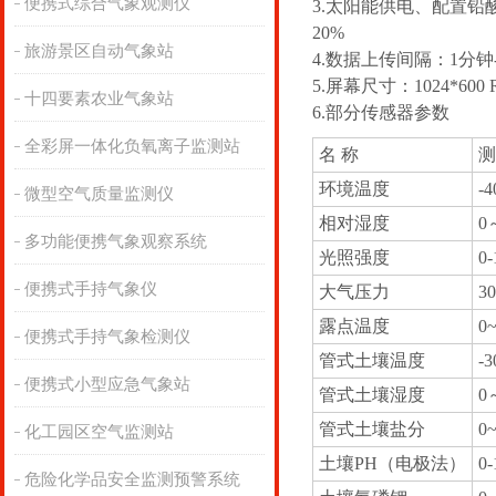
便携式综合气象观测仪
3.太阳能供电、配置铅酸电
20%
旅游景区自动气象站
4.数据上传间隔：1分钟-
5.屏幕尺寸：1024*600 
十四要素农业气象站
6.部分传感器参数
全彩屏一体化负氧离子监测站
名 称
测
环境温度
-
微型空气质量监测仪
相对湿度
0
多功能便携气象观察系统
光照强度
0
便携式手持气象仪
大气压力
30
露点温度
0
便携式手持气象检测仪
管式土壤温度
-
便携式小型应急气象站
管式土壤湿度
0
管式土壤盐分
0~
化工园区空气监测站
土壤PH（电极法）
0
危险化学品安全监测预警系统