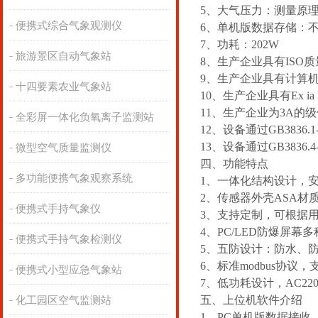
5、大气压力：测量原理压阻式
便携式综合气象观测仪
6、单机版数据存储：不
7、功耗：202W
旅游景区自动气象站
8、生产企业具有IS
9、生产企业具有计算
十四要素农业气象站
10、生产企业具有Ex ia 
11、生产企业为3A的
全彩屏一体化负氧离子监测站
12、设备通过GB3836
13、设备通过GB3836
微型空气质量监测仪
四、功能特点
多功能便携气象观察系统
1、一体化结构设计，
2、传感器外壳ASA材
便携式手持气象仪
3、支持定制，可根据
4、PC/LED防爆屏
便携式手持气象检测仪
5、五防设计：防水、
6、标准modbus协
便携式小型应急气象站
7、低功耗设计，AC22
五、上位机软件介绍
化工园区空气监测站
1、PC单机版数据接收