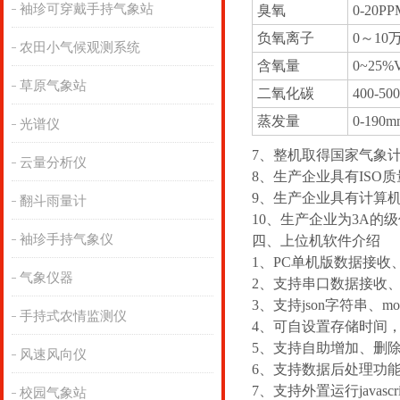
袖珍可穿戴手持气象站
臭氧
0-20PP
负氧离子
0～10万
农田小气候观测系统
含氧量
0~25%V
草原气象站
二氧化碳
400-50
蒸发量
0-190m
光谱仪
7、整机取得国家气象
云量分析仪
8、生产企业具有IS
9、生产企业具有计算
翻斗雨量计
10、生产企业为3A的
袖珍手持气象仪
四、上位机软件介绍
1、PC单机版数据接收
气象仪器
2、支持串口数据接收
3、支持json字符串、mo
手持式农情监测仪
4、可自设置存储时间，m
5、支持自助增加、删
风速风向仪
6、支持数据后处理功
7、支持外置运行javascr
校园气象站