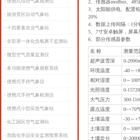
便携式综合气象观测仪
2、传感器modbus、4
3、太阳能供电、配置铅酸电
旅游景区自动气象站
20%
4、数据上传间隔：1分钟
十四要素农业气象站
5、7寸安卓触屏，屏幕尺寸
6、部分传感器参数
全彩屏一体化负氧离子监测站
名 称
测量范
微型空气质量监测仪
超声波雪深
0-2000
多功能便携气象观察系统
环境温度
-40～+
相对湿度
0～100
便携式手持气象仪
光照强度
0-1572
便携式手持气象检测仪
大气压力
300-110
便携式小型应急气象站
露点温度
0~+70
土壤温度
-30～+
化工园区空气监测站
土壤湿度
0～100
危险化学品安全监测预警系统
土壤盐分
0~2000