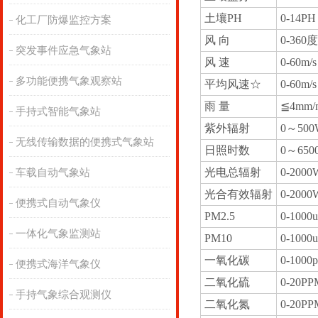
土壤PH
0-14PH
化工厂防爆监控方案
风 向
0-360度
突发事件应急气象站
风 速
0-60m/s
多功能便携气象观察站
平均风速☆
0-60m/s
雨 量
≦4mm/
手持式智能气象站
紫外辐射
0～500
无线传输数据的便携式气象站
日照时数
0～650
光电总辐射
0-2000
车载自动气象站
光合有效辐射
0-2000
便携式自动气象仪
PM2.5
0-1000u
一体化气象监测站
PM10
0-1000u
一氧化碳
0-1000
便携式海洋气象仪
二氧化硫
0-20PP
手持气象综合观测仪
二氧化氮
0-20PP