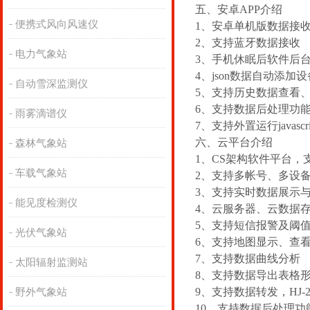
五、安卓APP介绍
便携式风向风速仪
1、安卓单机版数据接
2、支持蓝牙数据接收
电力气象站
3、手机休眠后软件后
4、json数据自动添加
自动雪深监测仪
5、支持历史数据查看
6、支持数据后处理功
雨雾滴谱仪
7、支持外置运行javascr
六、云平台介绍
森林气象站
1、CS架构软件平台，
车载气象站
2、支持多帐号、多设
3、支持实时数据展示
能见度检测仪
4、云服务器、云数据
5、支持短信报警及阈
光伏气象站
6、支持地图显示、查
7、支持数据曲线分析
太阳辐射监测站
8、支持数据导出表格
9、支持数据转发，HJ-2
野外气象站
10、支持数据后处理功