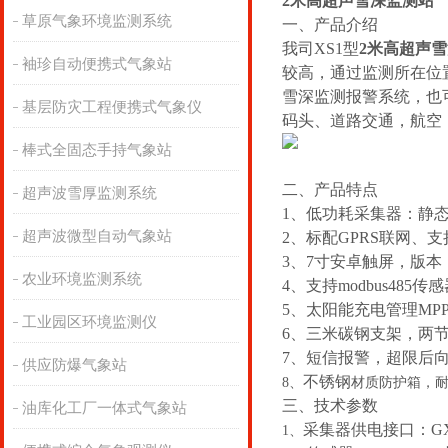
2米高超声雪深监测站
草原气象环境监测系统
一、产品介绍
我司XS1型
2米高超声
袖珍自动便携式气象站
较高，通过监测所在位
雪深监测报警系统，也
基层防灾工程便携式气象仪
码头、道路交通，航空
棒式全固态手持气象站
二、产品特点
超声波雪厚监测系统
1、低功耗采集器：静态
超声波微型自动气象站
2、标配GPRS联网、
3、7寸安卓触屏，版本：4.
农业环境监测系统
4、支持modbus485传
5、太阳能充电管理MP
工业园区环境监测仪
6、三米碳钢支架，两
7、短信报警，超限后
供应防爆气象站
不锈钢
8、
材质防护箱，耐
三、技术参数
油库化工厂一体式气象站
采集器供电接口：GX-1
1、