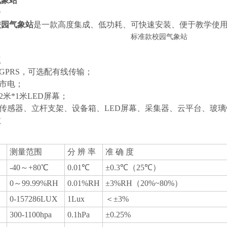
气象站
介
校园气象站
是一款高度集成、低功耗、可快速安装、便于教学使
点
：GPRS，可选配有线传输；
：市电；
2米*1米LED屏幕；
：传感器、立杆支架、设备箱、LED屏幕、采集器、云平台、玻
数
数
测量范围
分 辨 率
准 确 度
-40～+80℃
0.01℃
±0.3℃（25℃）
0～99.99%RH
0.01%RH
±3%RH（20%~80%）
0-157286LUX
1Lux
＜±3%
300-1100hpa
0.1hPa
±0.25%