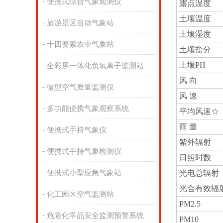
便携式综合气象观测仪
露点温度
土壤温度
旅游景区自动气象站
土壤湿度
十四要素农业气象站
土壤盐分
土壤PH
全彩屏一体化负氧离子监测站
风 向
微型空气质量监测仪
风 速
多功能便携气象观察系统
平均风速☆
雨 量
便携式手持气象仪
紫外辐射
便携式手持气象检测仪
日照时数
便携式小型应急气象站
光电总辐射
光合有效辐
化工园区空气监测站
PM2.5
危险化学品安全监测预警系统
PM10