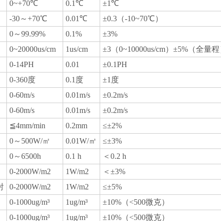
0~+70℃
0.1℃
±1℃
-30～+70℃
0.01℃
±0.3（-10~70℃）
0～99.99%
0.1%
±3%
0~20000us/cm
1us/cm
±3（0~10000us/cm）±5%（全量
0-14PH
0.01
±0.1PH
0-360度
0.1度
±1度
0-60m/s
0.01m/s
±0.2m/s
0-60m/s
0.01m/s
±0.2m/s
≦4mm/min
0.2mm
≤±2%
0～500W/㎡
0.01W/㎡
≤±3%
0～6500h
0.1 h
＜0.2 h
0-2000W/m2
1W/m2
＜±3%
射
0-2000W/m2
1W/m2
≤±5%
0-1000ug/m³
1ug/m³
±10%（<500微克）
0-1000ug/m³
1ug/m³
±10%（<500微克）