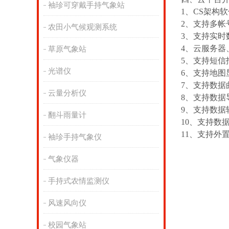
袖珍可穿戴手持气象站
1、CS架构
2、支持多
农田小气候观测系统
3、支持实
4、云服务
草原气象站
5、支持短
光谱仪
6、支持地
7、支持数
云量分析仪
8、支持数
9、支持数据转
翻斗雨量计
10、支持数
11、支持外置运
袖珍手持气象仪
气象仪器
手持式农情监测仪
风速风向仪
校园气象站