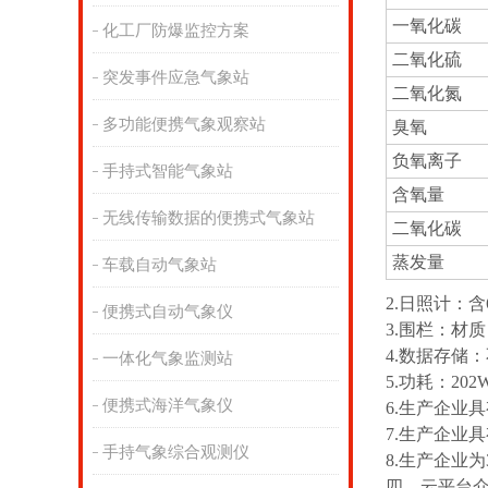
一氧化碳
化工厂防爆监控方案
二氧化硫
突发事件应急气象站
二氧化氮
多功能便携气象观察站
臭氧
负氧离子
手持式智能气象站
含氧量
无线传输数据的便携式气象站
二氧化碳
蒸发量
车载自动气象站
2.日照计：含
便携式自动气象仪
3.围栏：材质
4.数据存储
一体化气象监测站
5.功耗：20
便携式海洋气象仪
6.生产企业
7.生产企业
手持气象综合观测仪
8.生产企业
四、云平台