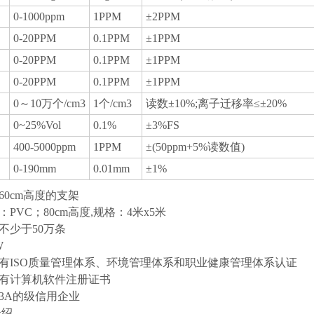
0-1000ppm
1PPM
±2PPM
0-20PPM
0.1PPM
±1PPM
0-20PPM
0.1PPM
±1PPM
0-20PPM
0.1PPM
±1PPM
0～10万个/cm3
1个/cm3
读数±10%;离子迁移率≤±20%
0~25%Vol
0.1%
±3%FS
400-5000ppm
1PPM
±(50ppm+5%读数值)
0-190mm
0.01mm
±1%
60cm高度的支架
：PVC；80cm高度,规格：4米x5米
：不少于50万条
2W
具有ISO质量管理体系、环境管理体系和职业健康管理体系认证
具有计算机软件注册证书
为3A的级信用企业
介绍