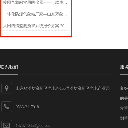
校园气象站常用的仪器——一款质量超棒的智能数字校园气象站
一体化防爆气象站厂家—山东万象：操作特别简单的防爆气象站系统#（全国）
大田四情监测预警系统报价方案 2024新报价单介绍
联系我们
服
山东省潍坊高新区光电路155号潍坊高新区光电产业园
良好
第一加速器
的关
0536-2117918
常重
到重
1373740358@qq.com