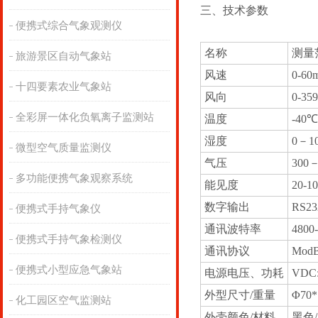
三、技术参数
便携式综合气象观测仪
名称
测量
旅游景区自动气象站
风速
0-60m
十四要素农业气象站
风向
0-359
全彩屏一体化负氧离子监测站
温度
-40
湿度
0－1
微型空气质量监测仪
气压
300－
多功能便携气象观察系统
能见度
20-1
数字输出
RS2
便携式手持气象仪
通讯波特率
4800
便携式手持气象检测仪
通讯协议
Mod
便携式小型应急气象站
电源电压、功耗
VDC:
外型尺寸/重量
Φ70*
化工园区空气监测站
外壳颜色/材料
黑色