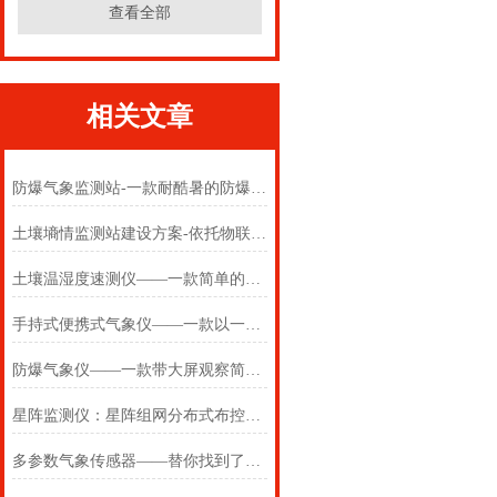
查看全部
相关文章
防爆气象监测站-一款耐酷暑的防爆微型气象站#2022已更新
土壤墒情监测站建设方案-依托物联网的便携式土壤墒情监测站
土壤温湿度速测仪——一款简单的土壤含水量测定仪器2025(万象推送)
手持式便携式气象仪——一款以一当十的便携式手持气象站
防爆气象仪——一款带大屏观察简单的防爆气象五参数仪2024万象环境
星阵监测仪：星阵组网分布式布控，多维采集全域环境监测数据
多参数气象传感器——替你找到了一家合适的气象传感器厂家#2022已更新