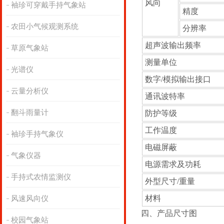
风向
袖珍可穿戴手持气象站
精度
农田小气候观测系统
分辨率
超声波输出频率
草原气象站
测量单位
光谱仪
数字/模拟输出接口
云量分析仪
通讯波特率
翻斗雨量计
防护等级
工作温度
袖珍手持气象仪
电磁屏蔽
气象仪器
电源需求及功耗
手持式农情监测仪
外型尺寸/重量
材料
风速风向仪
四、产品尺寸图
校园气象站