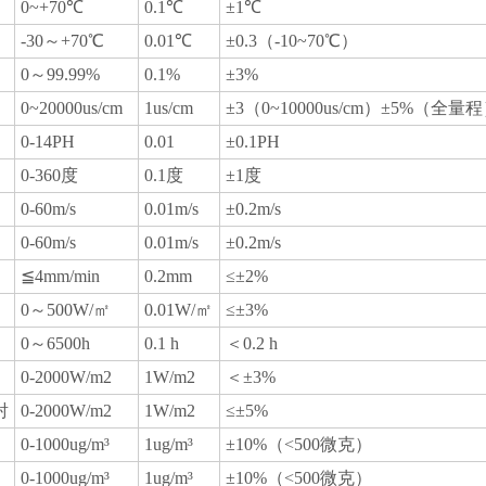
0~+70℃
0.1℃
±1℃
-30～+70℃
0.01℃
±0.3（-10~70℃）
0～99.99%
0.1%
±3%
0~20000us/cm
1us/cm
±3（0~10000us/cm）±5%（全量
0-14PH
0.01
±0.1PH
0-360度
0.1度
±1度
0-60m/s
0.01m/s
±0.2m/s
0-60m/s
0.01m/s
±0.2m/s
≦4mm/min
0.2mm
≤±2%
0～500W/㎡
0.01W/㎡
≤±3%
0～6500h
0.1 h
＜0.2 h
0-2000W/m2
1W/m2
＜±3%
射
0-2000W/m2
1W/m2
≤±5%
0-1000ug/m³
1ug/m³
±10%（<500微克）
0-1000ug/m³
1ug/m³
±10%（<500微克）