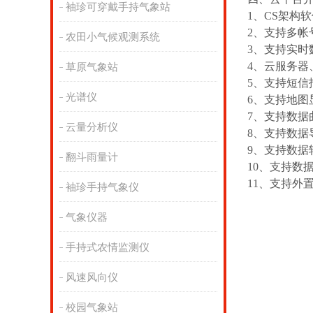
袖珍可穿戴手持气象站
1、CS架构
2、支持多
农田小气候观测系统
3、支持实
4、云服务
草原气象站
5、支持短
光谱仪
6、支持地
7、支持数
云量分析仪
8、支持数
9、支持数据转
翻斗雨量计
10、支持数
11、支持外置运
袖珍手持气象仪
气象仪器
手持式农情监测仪
风速风向仪
校园气象站