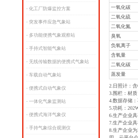
一氧化碳
化工厂防爆监控方案
二氧化硫
突发事件应急气象站
二氧化氮
多功能便携气象观察站
臭氧
负氧离子
手持式智能气象站
含氧量
无线传输数据的便携式气象站
二氧化碳
蒸发量
车载自动气象站
2.日照计：含
便携式自动气象仪
3.围栏：材质
4.数据存储
一体化气象监测站
5.功耗：20
便携式海洋气象仪
6.生产企业
7.生产企业
手持气象综合观测仪
8.生产企业
四、云平台