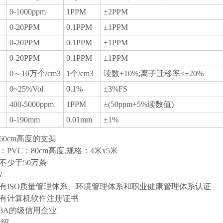
0-1000ppm
1PPM
±2PPM
0-20PPM
0.1PPM
±1PPM
0-20PPM
0.1PPM
±1PPM
0-20PPM
0.1PPM
±1PPM
0～10万个/cm3
1个/cm3
读数±10%;离子迁移率≤±20%
0~25%Vol
0.1%
±3%FS
400-5000ppm
1PPM
±(50ppm+5%读数值)
0-190mm
0.01mm
±1%
60cm高度的支架
：PVC；80cm高度,规格：4米x5米
：不少于50万条
2W
具有ISO质量管理体系、环境管理体系和职业健康管理体系认证
具有计算机软件注册证书
为3A的级信用企业
介绍