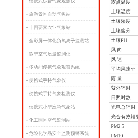
便携式综合气象观测仪
露点温度
土壤温度
旅游景区自动气象站
土壤湿度
十四要素农业气象站
土壤盐分
土壤PH
全彩屏一体化负氧离子监测站
风 向
微型空气质量监测仪
风 速
多功能便携气象观察系统
平均风速☆
雨 量
便携式手持气象仪
紫外辐射
便携式手持气象检测仪
日照时数
便携式小型应急气象站
光电总辐射
光合有效辐
化工园区空气监测站
PM2.5
危险化学品安全监测预警系统
PM10