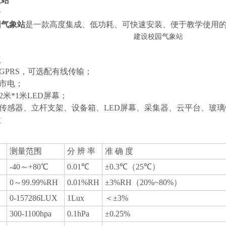
象站
介
园气象站
是一款高度集成、低功耗、可快速安装、便于教学使用
点
：GPRS，可选配有线传输；
：市电；
2米*1米LED屏幕；
：传感器、立杆支架、设备箱、LED屏幕、采集器、云平台、玻
数
数
测量范围
分 辨 率
准 确 度
-40～+80℃
0.01℃
±0.3℃（25℃）
0～99.99%RH
0.01%RH
±3%RH（20%~80%）
0-157286LUX
1Lux
＜±3%
300-1100hpa
0.1hPa
±0.25%