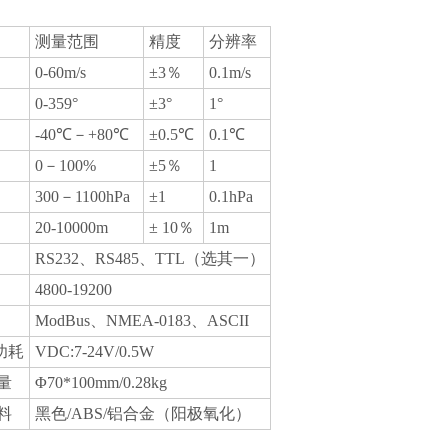
测量范围
精度
分辨率
0-60m/s
±3％
0.1m/s
0-359°
±3°
1°
-40℃－+80℃
±0.5℃
0.1℃
0－100%
±5％
1
300－1100hPa
±1
0.1hPa
20-10000m
± 10％
1m
RS232、RS485、TTL（选其一）
4800-19200
ModBus、NMEA-0183、ASCII
功耗
VDC:7-24V/0.5W
量
Φ70*100mm/0.28kg
料
黑色/ABS/铝合金（阳极氧化）