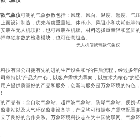
带款气象仪
介
带款气象仪
可测的气象参数包括：风速、风向、温度、湿度、气
台上而设计制造，优先考虑重量轻、体积小、风阻小和功耗低等
可安装在无人机顶部，也可吊装在机腹。材料选择重量轻和坚固的
选择单独参数的检测模块，也可任意组合。
介
境科技有限公司拥有先的进的生产设备和*的售后流程，经过多年
公司坚持以
产品为中心，以客户需求为导向，以技术为核心
的经
“
"
和用户提供质量好的产品和服务，创新与服务是万象环境的特色
务
!
营的产品有：全自动气象站、超声波气象站、防爆气象站、便携
文监测站以及大气环保监测设备等，产品均可根据客户需求配置
建立了良好的合作关系。万象环境科技志在为中国物联网、气象
数