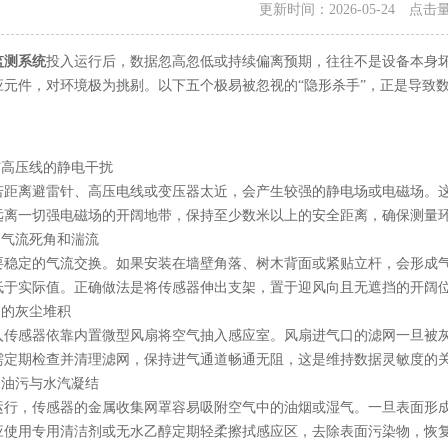
更新时间：2026-05-24 点击
监测系统
投入运行后，数据忽高忽低或持续偏离预期，往往不是设备本身
应元件，对环境极为挑剔。以下五个极易被忽视的“隐形杀手”，正是导致
高压线的静电干扰
离避雷针、高压电线或变压器太近，会产生较强的静电场或电磁场。这
远离一切强电磁场的开阔地带，保持至少数米以上的安全距离，确保测量
气流死角和湍流
定的气流交换。如果安装在墙壁角落、树木背面或紧贴立杆，会形成气
低于实际值。正确做法是将传感器伸出支架，置于迎风向且无遮挡的开阔
的灰尘堆积
感器依靠内置微型风扇将空气抽入感应室。风扇进气口的滤网一旦被灰
需定期检查并清理滤网，保持进气通道畅通无阻，这是维持数据灵敏度的
油污与水汽凝结
，传感器的金属收集网罩容易吸附空气中的油烟或湿气。一旦表面形成
应使用专用清洁剂或无水乙醇定期轻柔擦拭感应区，去除表面污染物，恢