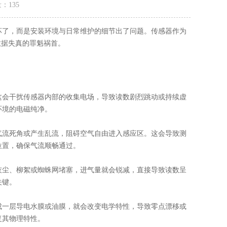
量：
135
坏了，而是安装环境与日常维护的细节出了问题。传感器作为
数据失真的罪魁祸首。
会干扰传感器内部的收集电场，导致读数剧烈跳动或持续虚
环境的电磁纯净。
流死角或产生乱流，阻碍空气自由进入感应区。这会导致测
位置，确保气流顺畅通过。
尘、柳絮或蜘蛛网堵塞，进气量就会锐减，直接导致读数呈
关键。
一层导电水膜或油膜，就会改变电学特性，导致零点漂移或
复其物理特性。