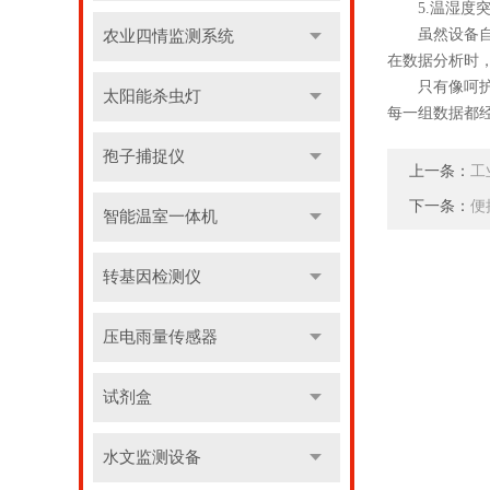
5.温湿度突
虽然设备自带
农业四情监测系统
在数据分析时
只有像呵护精
太阳能杀虫灯
每一组数据都
孢子捕捉仪
上一条：
工
下一条：
便
智能温室一体机
转基因检测仪
压电雨量传感器
试剂盒
水文监测设备