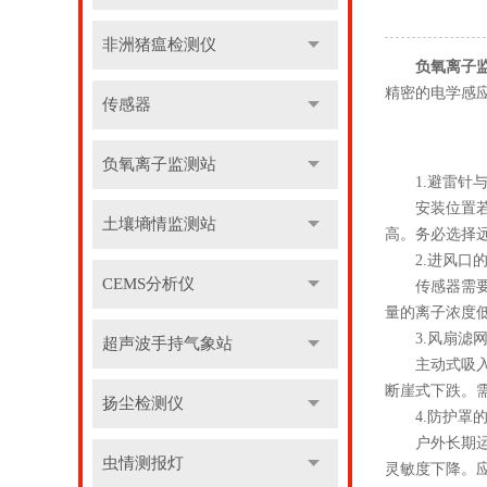
非洲猪瘟检测仪
负氧离子
精密的电学感
传感器
负氧离子监测站
1.避雷针与
安装位置若距
土壤墒情监测站
高。务必选择
2.进风口的
CEMS分析仪
传感器需要稳
量的离子浓度
3.风扇滤网
超声波手持气象站
主动式吸入传
断崖式下跌。
扬尘检测仪
4.防护罩的
户外长期运行
虫情测报灯
灵敏度下降。