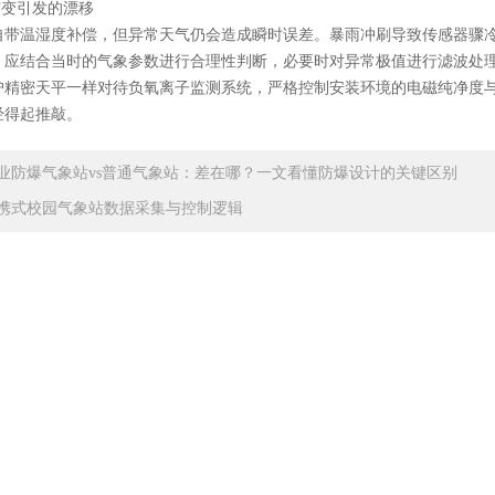
变引发的漂移
温湿度补偿，但异常天气仍会造成瞬时误差。暴雨冲刷导致传感器骤冷
，应结合当时的气象参数进行合理性判断，必要时对异常极值进行滤波处
密天平一样对待负氧离子监测系统，严格控制安装环境的电磁纯净度与
经得起推敲。
业防爆气象站vs普通气象站：差在哪？一文看懂防爆设计的关键区别
携式校园气象站数据采集与控制逻辑